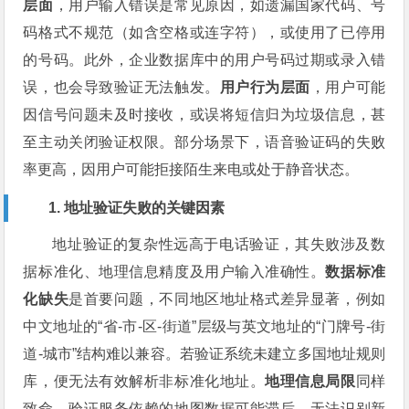
层面
，用户输入错误是常见原因，如遗漏国家代码、号
码格式不规范（如含空格或连字符），或使用了已停用
的号码。此外，企业数据库中的用户号码过期或录入错
误，也会导致验证无法触发。
用户行为层面
，用户可能
因信号问题未及时接收，或误将短信归为垃圾信息，甚
至主动关闭验证权限。部分场景下，语音验证码的失败
率更高，因用户可能拒接陌生来电或处于静音状态。
1. 地址验证失败的关键因素
地址验证的复杂性远高于电话验证，其失败涉及数
据标准化、地理信息精度及用户输入准确性。
数据标准
化缺失
是首要问题，不同地区地址格式差异显著，例如
中文地址的“省-市-区-街道”层级与英文地址的“门牌号-街
道-城市”结构难以兼容。若验证系统未建立多国地址规则
库，便无法有效解析非标准化地址。
地理信息局限
同样
致命，验证服务依赖的地图数据可能滞后，无法识别新