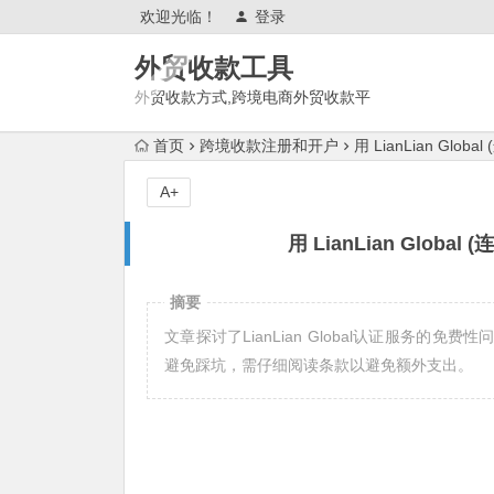
欢迎光临！
登录
外贸收款工具
外贸收款方式,跨境电商外贸收款平
台,渠道账户开通!amazon亚马
首页
跨境收款注册和开户
用 LianLian Gl
逊,tk,tiktok,temu特姆,东南亚
A+
用 LianLian Glo
摘要
文章探讨了LianLian Global认证服务
避免踩坑，需仔细阅读条款以避免额外支出。