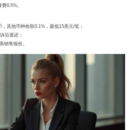
费0.5%。
，其他币种收取0.1%，最低15美元/笔；
胜诉后退还；
系销售报价。