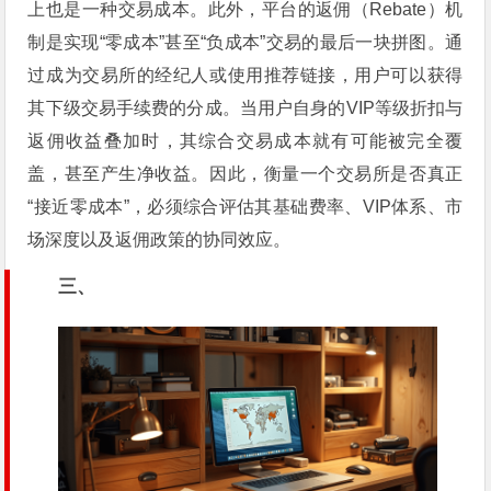
上也是一种交易成本。此外，平台的返佣（Rebate）机
制是实现“零成本”甚至“负成本”交易的最后一块拼图。通
过成为交易所的经纪人或使用推荐链接，用户可以获得
其下级交易手续费的分成。当用户自身的VIP等级折扣与
返佣收益叠加时，其综合交易成本就有可能被完全覆
盖，甚至产生净收益。因此，衡量一个交易所是否真正
“接近零成本”，必须综合评估其基础费率、VIP体系、市
场深度以及返佣政策的协同效应。
三、