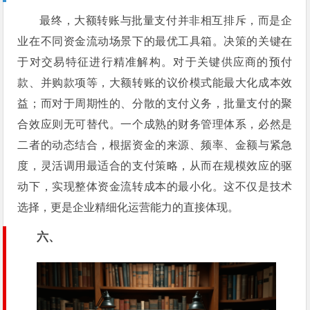
最终，大额转账与批量支付并非相互排斥，而是企
业在不同资金流动场景下的最优工具箱。决策的关键在
于对交易特征进行精准解构。对于关键供应商的预付
款、并购款项等，大额转账的议价模式能最大化成本效
益；而对于周期性的、分散的支付义务，批量支付的聚
合效应则无可替代。一个成熟的财务管理体系，必然是
二者的动态结合，根据资金的来源、频率、金额与紧急
度，灵活调用最适合的支付策略，从而在规模效应的驱
动下，实现整体资金流转成本的最小化。这不仅是技术
选择，更是企业精细化运营能力的直接体现。
六、