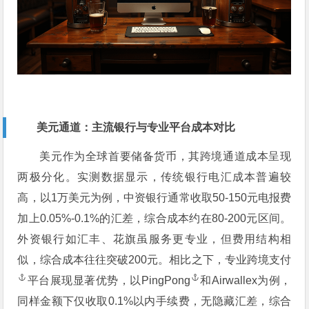
美元通道：主流银行与专业平台成本对比
美元作为全球首要储备货币，其跨境通道成本呈现
两极分化。实测数据显示，传统银行电汇成本普遍较
高，以1万美元为例，中资银行通常收取50-150元电报费
加上0.05%-0.1%的汇差，综合成本约在80-200元区间。
外资银行如汇丰、花旗虽服务更专业，但费用结构相
似，综合成本往往突破200元。相比之下，专业
跨境支付
平台展现显著优势，以
PingPong
和Airwallex为例，
同样金额下仅收取0.1%以内手续费，无隐藏汇差，综合