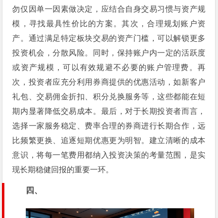
勿仅因单一因素做决定，应结合自身交易习惯与资产规
模，寻找最具性价比的方案。其次，合理规划账户资
产。通过满足特定板块交易的资产门槛，可以解锁更多
投资机会，分散风险。同时，保持账户内一定的活跃度
或资产规模，可以有效规避不必要的账户管理费。再
次，投资者应充分利用券商提供的优惠活动，如新客户
礼包、交易佣金折扣、积分兑换服务等，这些都能在短
期内显著降低交易成本。最后，对于长期投资者而言，
选择一家服务稳定、费率合理的券商进行长期合作，远
比频繁更换、追逐短期优惠更为明智。建立清晰的成本
意识，将每一笔费用都纳入投资决策的考量范围，是实
现长期稳健回报的重要一环。
四、