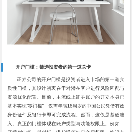
开户门槛：筛选投资者的第一道关卡
证券公司的开户门槛是投资者进入市场的第一道实
质性门槛，其设计初衷在于对潜在客户进行风险匹配与
资源优化配置。目前，主流线上证券账户的开立本身已
基本实现“零门槛”，仅需年满18周岁的中国公民凭借有效
身份证件及银行卡即可完成流程。然而，这仅是基础准
入。真正的门槛体现在账户类型与功能权限上。例如，