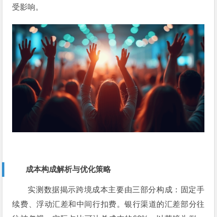
受影响。
成本构成解析与优化策略
实测数据揭示跨境成本主要由三部分构成：固定手
续费、浮动汇差和中间行扣费。银行渠道的汇差部分往