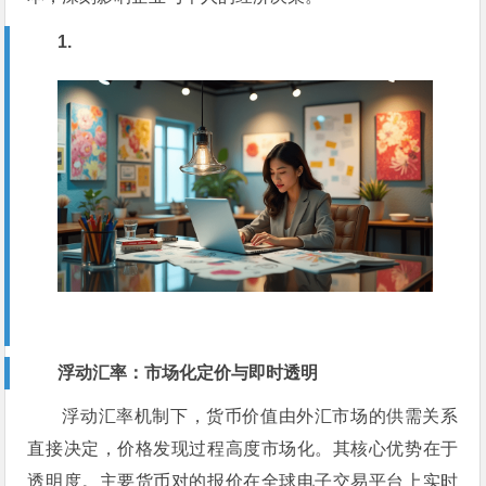
1.
浮动汇率：市场化定价与即时透明
浮动汇率机制下，货币价值由外汇市场的供需关系
直接决定，价格发现过程高度市场化。其核心优势在于
透明度。主要货币对的报价在全球电子交易平台上实时