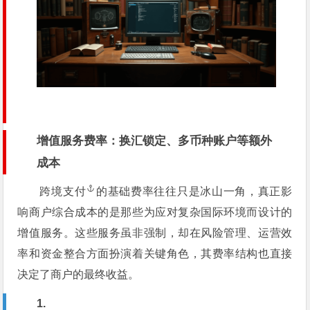
增值服务费率：换汇锁定、多币种账户等额外
成本
跨境支付
的基础费率往往只是冰山一角，真正影
响商户综合成本的是那些为应对复杂国际环境而设计的
增值服务。这些服务虽非强制，却在风险管理、运营效
率和资金整合方面扮演着关键角色，其费率结构也直接
决定了商户的最终收益。
1.