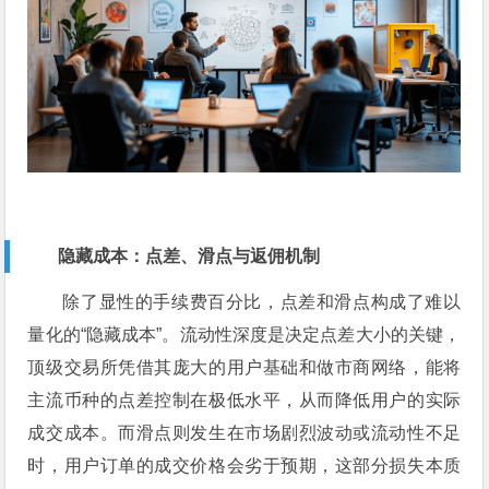
隐藏成本：点差、滑点与返佣机制
除了显性的手续费百分比，点差和滑点构成了难以
量化的“隐藏成本”。流动性深度是决定点差大小的关键，
顶级交易所凭借其庞大的用户基础和做市商网络，能将
主流币种的点差控制在极低水平，从而降低用户的实际
成交成本。而滑点则发生在市场剧烈波动或流动性不足
时，用户订单的成交价格会劣于预期，这部分损失本质