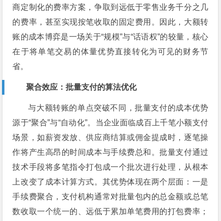
商定制化的费率方案，争取到远低于零售业务千分之几
的费率，甚至实现按笔收取的固定费用。因此，大额转
账的成本博弈是一场关于“规模”与“话语权”的较量，核心
在于将单笔交易的体量优势直接转化为可见的财务节
省。
聚合效应：批量支付的算法优化
与大额转账的单点突破不同，批量支付的成本优势
源于“聚合”与“自动化”。当企业面临成百上千笔小额支付
场景，如薪资发放、供应商结算或佣金提成时，逐笔操
作将产生高昂的时间成本与手续费总和。批量支付通过
技术手段将多笔指令打包成一个批次进行处理，从根本
上改变了成本计算方式。其优势体现在两个层面：一是
手续费聚合，支付机构通常对批量包内的总金额或总笔
数收取一个统一的、远低于累加单笔费用的打包费率；