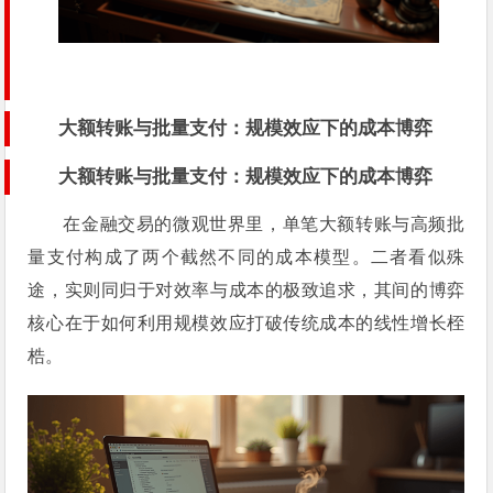
大额转账与批量支付：规模效应下的成本博弈
大额转账与批量支付：规模效应下的成本博弈
在金融交易的微观世界里，单笔大额转账与高频批
量支付构成了两个截然不同的成本模型。二者看似殊
途，实则同归于对效率与成本的极致追求，其间的博弈
核心在于如何利用规模效应打破传统成本的线性增长桎
梏。