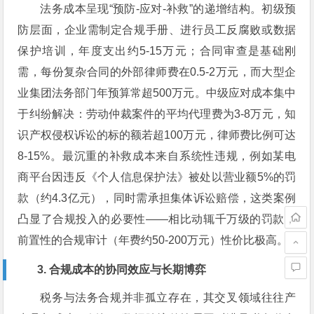
法务成本呈现“预防-应对-补救”的递增结构。初级预
防层面，企业需制定合规手册、进行员工反腐败或数据
保护培训，年度支出约5-15万元；合同审查是基础刚
需，每份复杂合同的外部律师费在0.5-2万元，而大型企
业集团法务部门年预算常超500万元。中级应对成本集中
于纠纷解决：劳动仲裁案件的平均代理费为3-8万元，知
识产权侵权诉讼的标的额若超100万元，律师费比例可达
8-15%。最沉重的补救成本来自系统性违规，例如某电
商平台因违反《个人信息保护法》被处以营业额5%的罚
款（约4.3亿元），同时需承担集体诉讼赔偿，这类案例
凸显了合规投入的必要性——相比动辄千万级的罚款，
前置性的合规审计（年费约50-200万元）性价比极高。
3. 合规成本的协同效应与长期博弈
税务与法务合规并非孤立存在，其交叉领域往往产