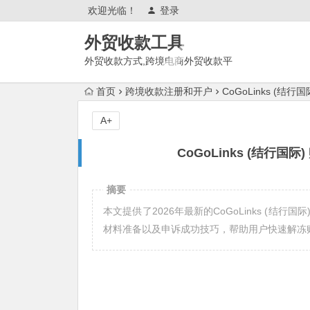
欢迎光临！
登录
外贸收款工具
外贸收款方式,跨境电商外贸收款平
台,渠道账户开通!amazon亚马
首页
跨境收款注册和开户
CoGoLinks (
逊,tk,tiktok,temu特姆,东南亚
A+
CoGoLinks (结行
摘要
本文提供了2026年最新的CoGoLinks (
材料准备以及申诉成功技巧，帮助用户快速解冻