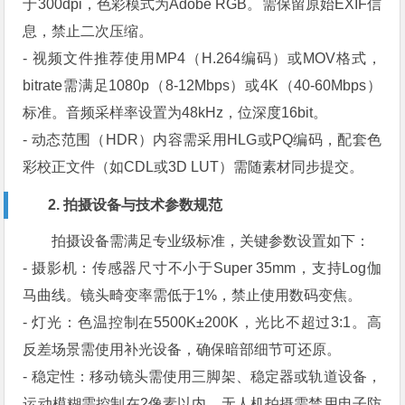
于300dpi，色彩模式为Adobe RGB。需保留原始EXIF信
息，禁止二次压缩。
- 视频文件推荐使用MP4（H.264编码）或MOV格式，
bitrate需满足1080p（8-12Mbps）或4K（40-60Mbps）
标准。音频采样率设置为48kHz，位深度16bit。
- 动态范围（HDR）内容需采用HLG或PQ编码，配套色
彩校正文件（如CDL或3D LUT）需随素材同步提交。
2. 拍摄设备与技术参数规范
拍摄设备需满足专业级标准，关键参数设置如下：
- 摄影机：传感器尺寸不小于Super 35mm，支持Log伽
马曲线。镜头畸变率需低于1%，禁止使用数码变焦。
- 灯光：色温控制在5500K±200K，光比不超过3:1。高
反差场景需使用补光设备，确保暗部细节可还原。
- 稳定性：移动镜头需使用三脚架、稳定器或轨道设备，
运动模糊需控制在2像素以内。无人机拍摄需禁用电子防