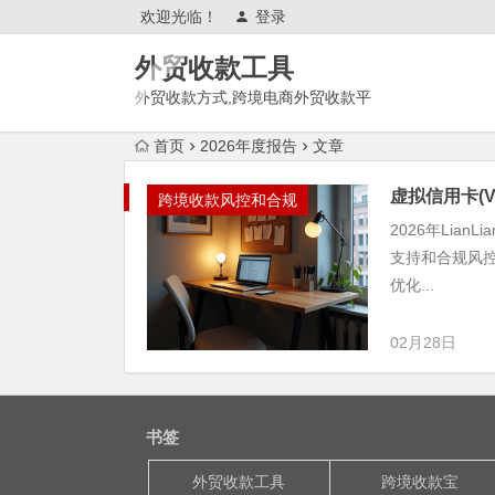
欢迎光临！
登录
外贸收款工具
外贸收款方式,跨境电商外贸收款平
台,渠道账户开通!amazon亚马
首页
2026年度报告
文章
逊,tk,tiktok,temu特姆,东南亚
虚拟信用卡(VCC
跨境收款风控和合规
2026年Lia
支持和合规风控
优化...
02月28日
书签
外贸收款工具
跨境收款宝