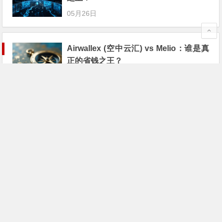
05月26日
Airwallex (空中云汇) vs Melio：谁是真
正的省钱之王？
05月23日
XTransfer vs Payoneer：谁是真正的省
钱之王？
05月19日
Wise vs Payoneer：谁是真正的省钱之
王？
05月19日