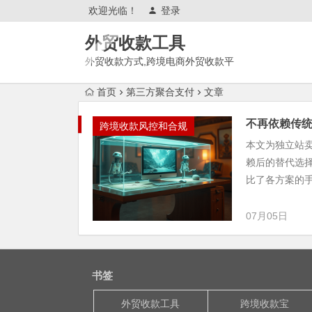
欢迎光临！
登录
外贸收款工具
外贸收款方式,跨境电商外贸收款平
台,渠道账户开通!amazon亚马
首页
第三方聚合支付
文章
逊,tk,tiktok,temu特姆,东南亚
不再依赖传统
跨境收款风控和合规
本文为独立站卖
赖后的替代选
比了各方案的手
07月05日
书签
外贸收款工具
跨境收款宝