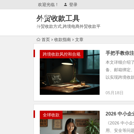
欢迎光临！
登录
外贸收款工具
外贸收款方式,跨境电商外贸收款平
台,渠道账户开通!amazon亚马
首页
收款指南
文章
逊,tk,tiktok,temu特姆,东南亚
手把手教你注册
跨境收款风控和合规
本文详细介绍了
备、邮箱绑定、
以实现跨境收款.
05月18日
2026 中
全球收款
《2026 中
用、安全等问