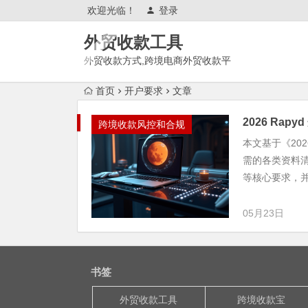
欢迎光临！
登录
外贸收款工具
外贸收款方式,跨境电商外贸收款平
台,渠道账户开通!amazon亚马
首页
开户要求
文章
逊,tk,tiktok,temu特姆,东南亚
2026 Ra
跨境收款风控和合规
本文基于《202
需的各类资料
等核心要求，并.
05月23日
书签
外贸收款工具
跨境收款宝