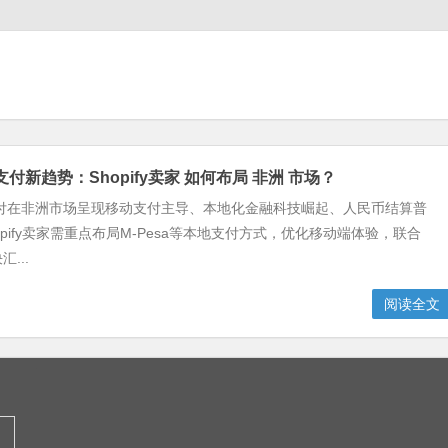
境支付新趋势：Shopify卖家 如何布局 非洲 市场？
支付在非洲市场呈现移动支付主导、本地化金融科技崛起、人民币结算普
opify卖家需重点布局M-Pesa等本地支付方式，优化移动端体验，联合
...
阅读全文