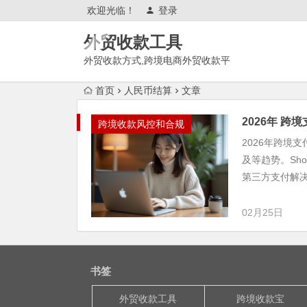
欢迎光临！
登录
外贸收款工具
外贸收款方式,跨境电商外贸收款平
台,渠道账户开通!amazon亚马
首页
人民币结算
文章
逊,tk,tiktok,temu特姆,东南亚
2026年 跨
跨境收款风控和合规
2026年跨境
及等趋势。Sh
第三方支付解决汇
02月25日
书签
外贸收款工具
跨境收款宝