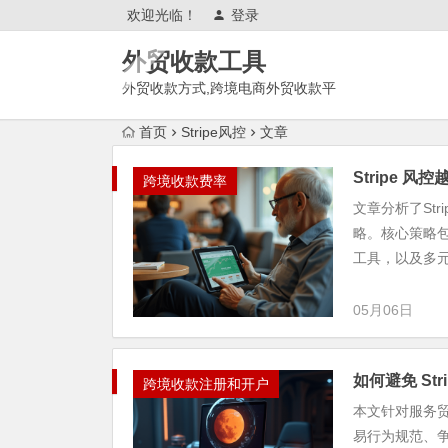
欢迎光临！
登录
外贸收款工具
外贸收款方式,跨境电商外贸收款平
台,渠道账户开通!amazon亚马
首页
Stripe风控
文章
逊,tk,tiktok,temu特姆,东南亚
Stripe 
跨境收款费率
文章分析了St
略。核心策略
工具，以及多元化
05月06日
如何避免 St
跨境收款注册和开户
本文针对服务贸
易行为规范、