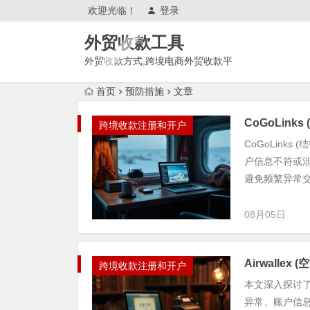
欢迎光临！
登录
外贸收款工具
外贸收款方式,跨境电商外贸收款平
台,渠道账户开通!amazon亚马
首页
预防措施
文章
逊,tk,tiktok,temu特姆,东南亚
CoGoLin
跨境收款注册和开户
CoGoLink
户信息不符或
避免频繁异常交易
08月05日
Airwall
跨境收款注册和开户
本文深入探讨了
异常、账户信