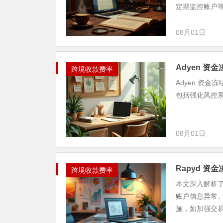
定期监控账户等，
08月01日
Adyen 
跨境收款费率
Adyen 资
包括强化风控
08月01日
Rapyd 
跨境收款费率
本文深入解析了
账户信息异常
施，如加强交易