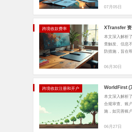
07月05日
XTransf
跨境收款费率
本文深入解析了
查触发、信息
防措施，旨在帮助
06月30日
WorldFir
跨境收款注册和开户
本文深入解析了
合规审查、账
施，如完善账户
06月27日