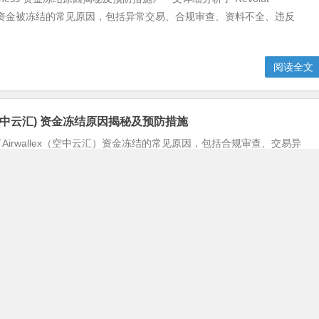
s 账户资金被冻结的常见原因，包括异常交易、合规审查、资料不全、违反
阅读全文
ex (空中云汇) 资金冻结原因揭秘及预防措施
Airwallex（空中云汇）资金冻结的常见原因，包括合规审查、交易异
不符等，并提供了针对性的预防措施，如完善账户信息、遵守平台规
易等，帮助...
阅读全文
资金冻结原因揭秘及预防措施
Skrill账户资金被冻结的常见原因，包括涉嫌洗钱、高风险交易、账户
反平台政策等，并提供了针对性的预防措施，如完善身份认证、合理规