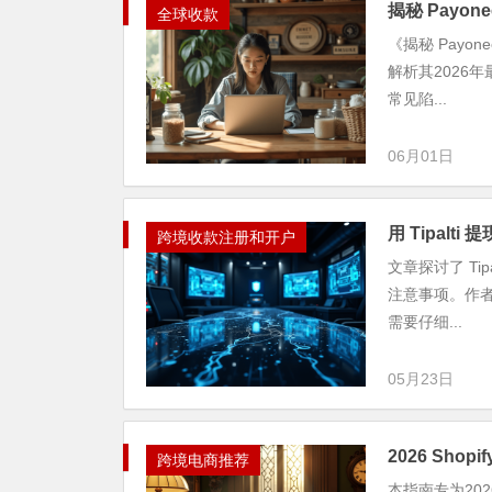
揭秘 Payo
全球收款
《揭秘 Payo
解析其2026
常见陷...
06月01日
用 Tipalt
跨境收款注册和开户
文章探讨了 T
注意事项。作者
需要仔细...
05月23日
2026 Sh
跨境电商推荐
本指南专为20