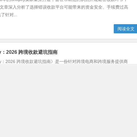
。文章深入分析了选择错误收款平台可能带来的资金安全、手续费过高
针对...
阅读全文
ay：2026 跨境收款避坑指南
apay：2026 跨境收款避坑指南》是一份针对跨境电商和跨境服务提供商
细介绍了 Tazapay 平台的功能、优势及使用技巧。内容涵盖跨境收款
阅读全文
pay：2026年 跨境收款避坑指南
apay：2026年跨境收款避坑指南》是一份针对跨境支付服务的深度解析文
Tazapay平台的收款机制、费用结构、合规要求及常见陷阱。指南通