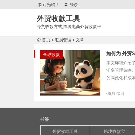
欢迎光临！
登录
外贸收款工具
外贸收款方式,跨境电商外贸收款平
台,渠道账户开通!amazon亚马
首页
汇损管理
文章
逊,tk,tiktok,temu特姆,东南亚
如何为 外贸
全球收款
本文详细介绍了
汇率管理策略
的高效化和成
06月20日
书签
外贸收款工具
跨境收款宝