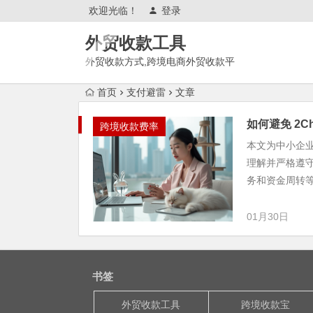
欢迎光临！
登录
外贸收款工具
外贸收款方式,跨境电商外贸收款平
台,渠道账户开通!amazon亚马
首页
支付避雷
文章
逊,tk,tiktok,temu特姆,东南亚
如何避免 2C
跨境收款费率
本文为中小企业
理解并严格遵
务和资金周转等多
01月30日
书签
外贸收款工具
跨境收款宝