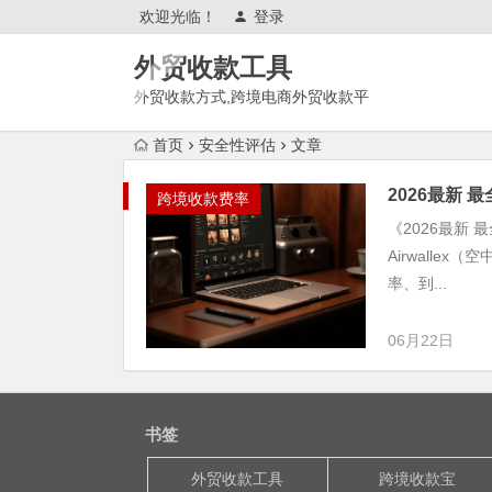
欢迎光临！
登录
外贸收款工具
外贸收款方式,跨境电商外贸收款平
台,渠道账户开通!amazon亚马
首页
安全性评估
文章
逊,tk,tiktok,temu特姆,东南亚
2026最新 最
跨境收款费率
《2026最新 
Airwall
率、到...
06月22日
书签
外贸收款工具
跨境收款宝