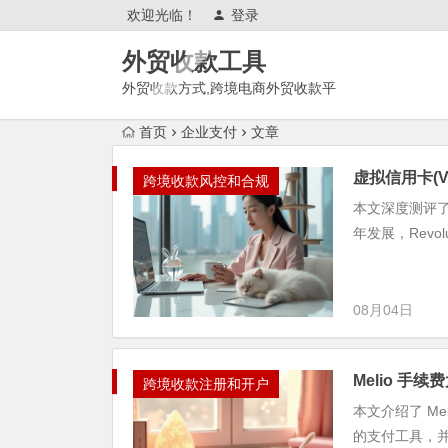
欢迎光临！
登录
外贸收款工具
外贸收款方式,跨境电商外贸收款平
台,渠道账户开通!amazon亚马
首页
企业支付
文章
逊,tk,tiktok,temu特姆,东南亚
虚拟信用卡(VCC
跨境收款风控和合规
本文深度测评了 R
年发展，Revol
08月04日
Melio 
跨境收款注册和开户
本文介绍了 M
的支付工具，