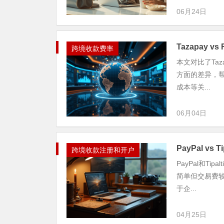
06月24日
Tazapay v
跨境收款费率
本文对比了Taz
方面的差异，
成本等关...
06月04日
PayPal v
跨境收款注册和开户
PayPal和T
简单但交易费较
于企...
04月25日