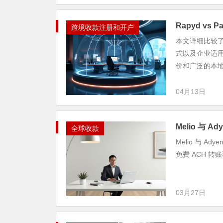
Rapyd vs
跨境收款注册和开户
本文详细比较了
式以及企业适用
价和广泛的本地支
04月13日
Melio 与
全球收款
Melio 与 
免费 ACH 转账
03月27日