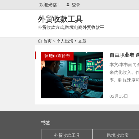
欢迎光临！
登录
外贸收款工具
外贸收款方式,跨境电商外贸收款平
台,渠道账户开通!amazon亚马
首页
个人出海
文章
逊,tk,tiktok,temu特姆,东南亚
自由职业者 
跨境电商推荐
本文/本书面
来优化收入。作者
率、到账速度和.
02月15日
书签
外贸收款工具
跨境收款宝